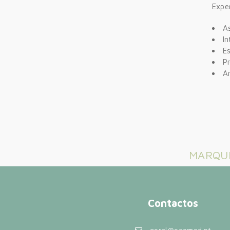
Exper
A
In
Es
P
A
MARQUE
Contactos
geral@egomed.pt