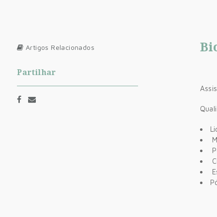
Bi
Artigos Relacionados
Partilhar
Assi
Qual
Li
M
P
C
E
P