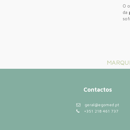
O o
da
sof
MARQUE
Contactos
geral@egomed.pt
+351 218 461 737