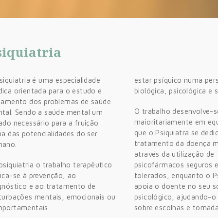
siquiatria
siquiatria é uma especialidade
estar psíquico numa per
ica orientada para o estudo e
biológica, psicológica e s
tamento dos problemas de saúde
O trabalho desenvolve-s
tal. Sendo a saúde mental um
maioritariamente em eq
ado necessário para a fruição
que o Psiquiatra se dedi
na das potencialidades do ser
tratamento da doença m
mano.
através da utilização de
psiquiatria o trabalho terapêutico
psicofármacos seguros 
ica-se à prevenção, ao
tolerados, enquanto o P
gnóstico e ao tratamento de
apoia o doente no seu s
turbações mentais, emocionais ou
psicológico, ajudando-o
portamentais.
sobre escolhas e tomada