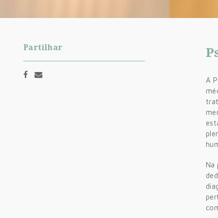
Partilhar
P
A P
méd
tra
men
est
ple
hu
Na 
ded
dia
per
com