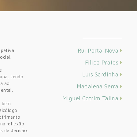
Rui Porta-Nova
spetiva
ocial.
Filipa Prates
e
Luís Sardinha
uipa, sendo
ca ao
Madalena Serra
ental,
Miguel Cotrim Talina
e bem
sicólogo
ofrimento
 na reflexão
s de decisão.